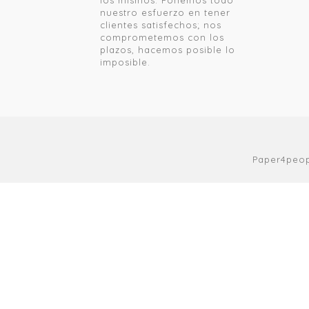
los mismos. Ponemos todo
nuestro esfuerzo en tener
clientes satisfechos; nos
comprometemos con los
plazos, hacemos posible lo
imposible.
Paper4peop