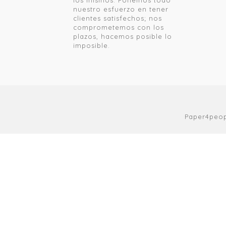
los mismos. Ponemos todo
nuestro esfuerzo en tener
clientes satisfechos; nos
comprometemos con los
plazos, hacemos posible lo
imposible.
Paper4peop