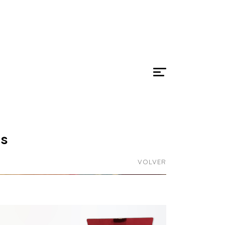
as
VOLVER