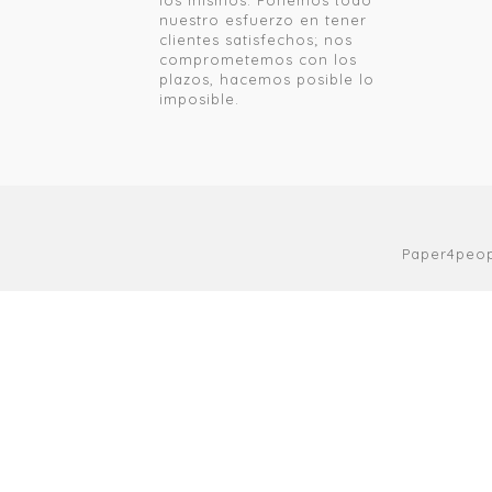
los mismos. Ponemos todo
nuestro esfuerzo en tener
clientes satisfechos; nos
comprometemos con los
plazos, hacemos posible lo
imposible.
Paper4peop